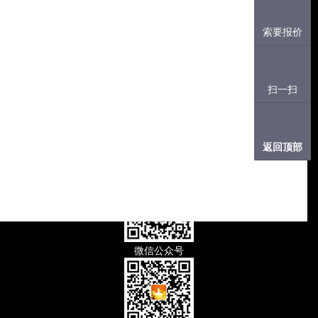
聊城建华特种轴承有限公司
轴承知识
索要报价
地址：山东省冠县店子乡工业园
联系人：曲经理 +86-13206357114
微信号：qulizhi887
在线咨询
新闻中心
电话：+86-635-5152968
扫一扫
传真：+86-635-5613902
邮箱：
gxjhtzzcc@sohu.com
联系人：马经理 +86-13646351696
联系我们
微信号：mx13646351696
返回顶部
邮箱：
maxinmary@163.com
在线咨询
在线留言
微信公众号