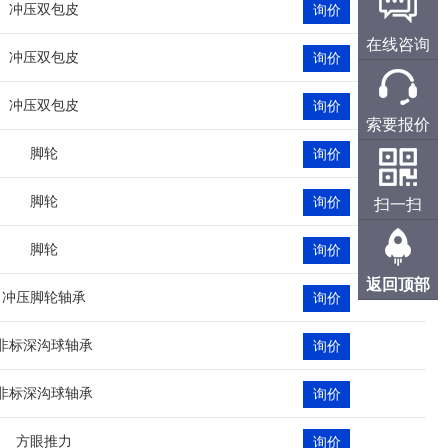
冲压双包皮
询价
在线咨询
冲压双包皮
询价
冲压双包皮
询价
索要报价
脚轮
询价
脚轮
询价
扫一扫
脚轮
询价
返回顶部
冲压脚轮轴承
询价
非标深沟球轴承
询价
非标深沟球轴承
询价
方眼推力
询价